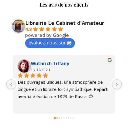
Les avis de nos clients
Librairie Le Cabinet d'Amateur
4.8
powered by
G
o
o
g
l
e
évaluez-nous sur
Wuthrich Tiffany
il y a 5 mois
Des ouvrages uniques, une atmosphère de 
Ma
dingue et un libraire fort sympathique. Reparti 
avec une édition de 1823 de Pascal 😍