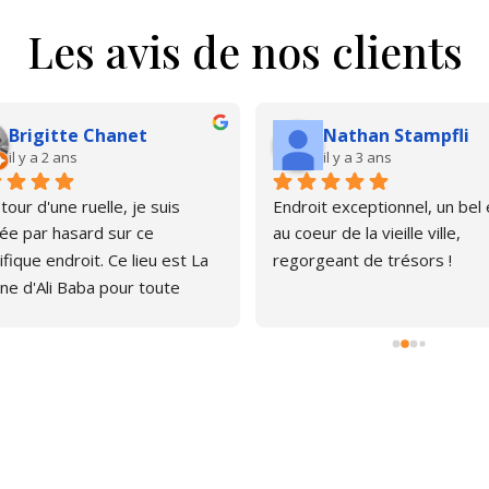
Les avis de nos clients
Brigitte Chanet
Nathan Stampfli
il y a 2 ans
il y a 3 ans
our d'une ruelle, je suis 
Endroit exceptionnel, un bel é
e par hasard sur ce 
au coeur de la vieille ville, 
fique endroit. Ce lieu est La 
regorgeant de trésors !
ne d'Ali Baba pour toute 
ne qui aime les livres. J'ai pu 
er, émerveillée par la quantité 
rages anciens et plus 
s. Le libraire est très 
thique, pas envahissant, 
avons d'ailleurs papoté car il 
 curieux du chat que je portais 