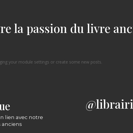
re la passion du livre an
ging your module settings or create some new posts.
@librair
gue
n lien avec notre
s anciens