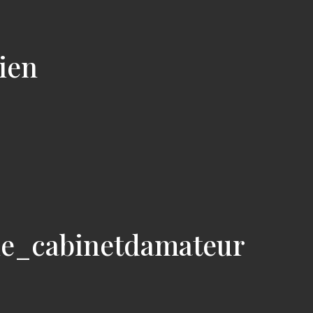
cien
ie_cabinetdamateur