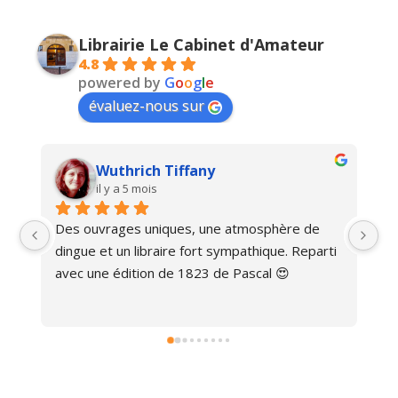
Librairie Le Cabinet d'Amateur
4.8
powered by
G
o
o
g
l
e
évaluez-nous sur
Wuthrich Tiffany
il y a 5 mois
Des ouvrages uniques, une atmosphère de 
Ma
dingue et un libraire fort sympathique. Reparti 
avec une édition de 1823 de Pascal 😍