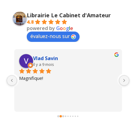
Librairie Le Cabinet d'Amateur
4.8
powered by
G
o
o
g
l
e
évaluez-nous sur
Vlad Savin
il y a 9 mois
Magnifique!
Un
i 